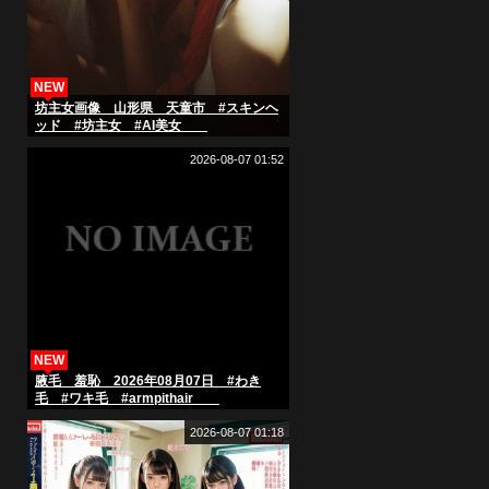
NEW
坊主女画像 山形県 天童市 #スキンヘ
ッド #坊主女 #AI美女
2026-08-07 01:52
NEW
腋毛 羞恥 2026年08月07日 #わき
毛 #ワキ毛 #armpithair
2026-08-07 01:18