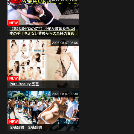
NEW
【逃げ場ゼロのX字】小柄な肢体を弄ぶ4
本の手！見えない背後からの至極の責め
に、泉りおんの理性が吹き飛ぶ
2026-08-07 03:06
NEW
Pure Beauty 五芭
2026-08-07 02:30
NEW
全裸妊婦 全裸妊婦