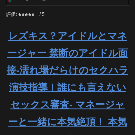
評価:
/ 5
–
レズキス？アイドルとマネ
ージャー 禁断のアイドル面
接-濡れ場だらけのセクハラ
演技指導！誰にも言えない
セックス審査- マネージャ
ーと一緒に本気絶頂！ 本気