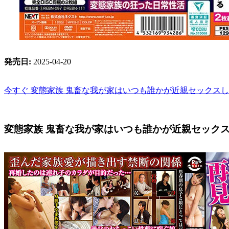
発売日:
2025-04-20
今すぐ 変態家族 鬼畜な我が家はいつも誰かが近親セックスし
変態家族 鬼畜な我が家はいつも誰かが近親セックス