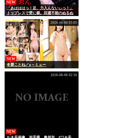
NEW
「あはははっ！足、力入んないぃっ！」
トップレスで壁に磔。回避不能のぬるぬ
る4手責めに完全屈服する泉りおん
2026-08-06 03:05
NEW
冬愛ことね／μ～ミュー
2026-08-06 02:50
NEW
わき毛画像 岩手県 奥州市 #ワキ毛