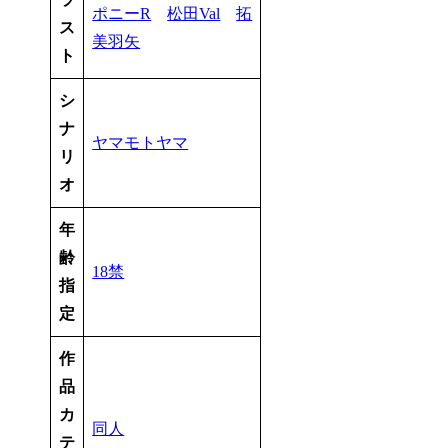
ポニーR
松田Val
拓
ス
美羽矢
ト
シ
ナ
ヤマモトヤマ
リ
オ
年
齢
18禁
指
定
作
品
カ
同人
テ