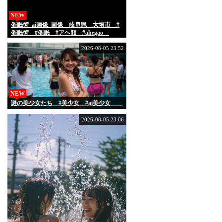
NEW
催眠術_ai画像_画像 岐阜県 大垣市 #
催眠術 #催眠 #アヘ顔 #ahegao
#hypnosis
2026-08-05 23:52
NEW
謎の美少女たち #美少女 #ai美少女
2026-08-05 23:06