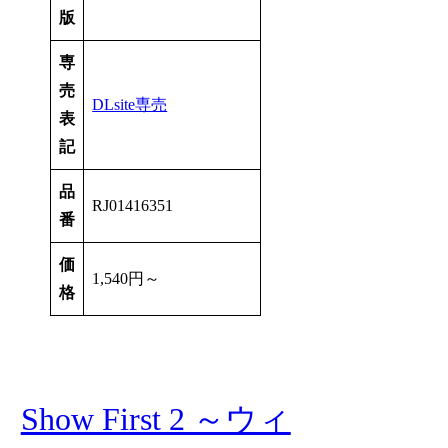
版
専
売
DLsite専売
表
記
品
RJ01416351
番
価
1,540円～
格
Show First 2 ～ウィ