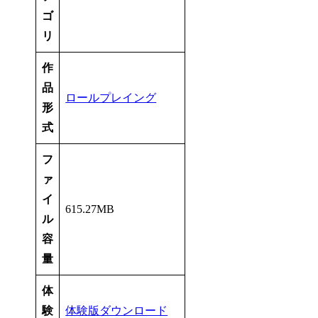
ゴ
リ
作
品
ロールプレイング
形
式
フ
ァ
イ
615.27MB
ル
容
量
体
験
体験版ダウンロード