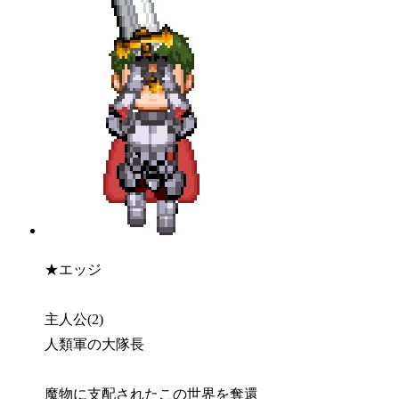
★エッジ
主人公(2)
人類軍の大隊長
魔物に支配されたこの世界を奪還