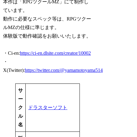
本作は「RPGツクールMZ」にて制作し
ています。
動作に必要なスペック等は、RPGツクー
ルMZの仕様に準じます。
体験版で動作確認をお願いいたします。
・Ci-en:
https://ci-en.dlsite.com/creator/10002
・
X(Twitter):
https://twitter.com/@yamamotoyama514
サ
ー
ク
ドラスターソフト
ル
名