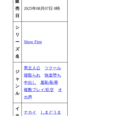
販
売
2025年08月07日 0時
日
シ
リ
ー
Show First
ズ
名
男主人公
ツクール
ジ
寝取られ
快楽堕ち
ャ
中出し
羞恥/恥辱
ン
複数プレイ/乱交
オ
ル
ホ声
イ
ナカイ
しまどうま
ラ